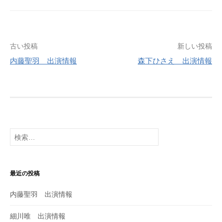
古い投稿
新しい投稿
内藤聖羽 出演情報
森下ひさえ 出演情報
投
稿
ナ
ビ
検
索
ゲ
:
ー
最近の投稿
シ
内藤聖羽 出演情報
ョ
ン
細川唯 出演情報