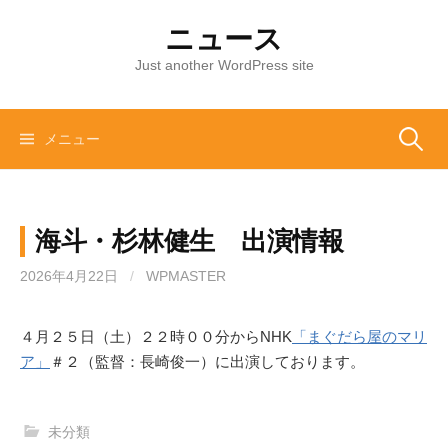
コ
ニュース
ン
テ
Just another WordPress site
ン
ツ
へ
メニュー
検
ス
キ
索
ッ
海斗・杉林健生 出演情報
プ
:
2026年4月22日
/
WPMASTER
４月２５日（土）２２時００分からNHK
「まぐだら屋のマリ
ア」
＃２（監督：長崎俊一）に出演しております。
未分類