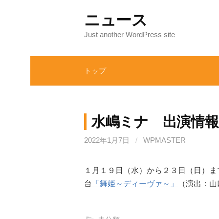
コ
ニュース
ン
テ
Just another WordPress site
ン
ツ
トップ
へ
ス
キ
ッ
水嶋ミナ 出演情報
プ
2022年1月7日
/
WPMASTER
１月１９日（水）から２３日（日）ま
台
「舞姫～ディーヴァ～」
（演出：山