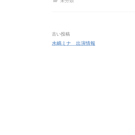
未分類
古い投稿
水嶋ミナ 出演情報
投
稿
ナ
ビ
ゲ
ー
シ