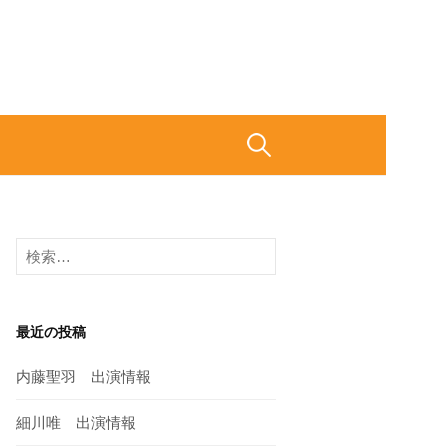
検
索
検
:
索
:
最近の投稿
内藤聖羽 出演情報
細川唯 出演情報