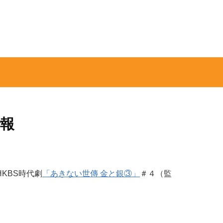
情報
KBS時代劇
「あきない世傳 金と銀③」
＃４（監