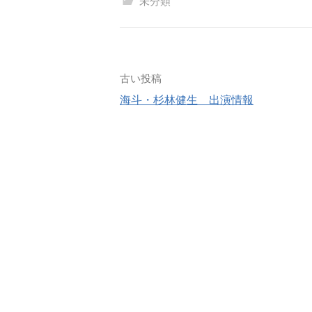
未分類
古い投稿
海斗・杉林健生 出演情報
投
稿
ナ
ビ
ゲ
ー
シ