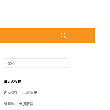
検
索
検
:
索
:
最近の投稿
内藤聖羽 出演情報
細川唯 出演情報