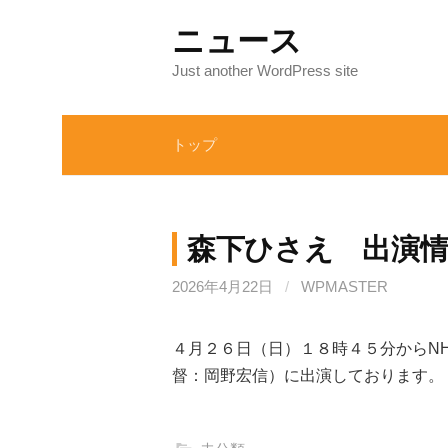
コ
ニュース
ン
テ
Just another WordPress site
ン
ツ
トップ
へ
ス
キ
ッ
森下ひさえ 出演
プ
2026年4月22日
/
WPMASTER
４月２６日（日）１８時４５分からNH
督：岡野宏信）に出演しております。