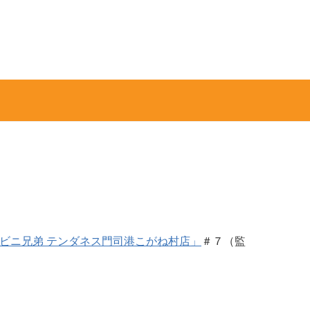
ビニ兄弟 テンダネス門司港こがね村店」
＃７（監