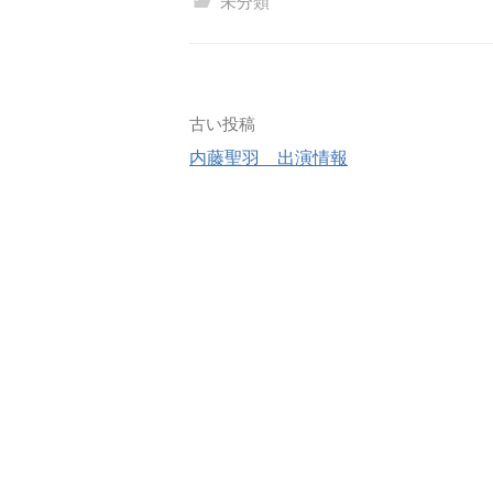
未分類
古い投稿
内藤聖羽 出演情報
投
稿
ナ
ビ
ゲ
ー
シ