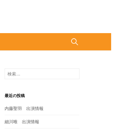
検
索
検
:
索
:
最近の投稿
内藤聖羽 出演情報
細川唯 出演情報