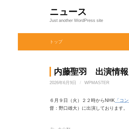
コ
ニュース
ン
テ
Just another WordPress site
ン
ツ
トップ
へ
ス
キ
ッ
内藤聖羽 出演情報
プ
2026年6月9日
/
WPMASTER
６月９日（火）２２時からNHK
「コン
督：野口雄大）に出演しております。