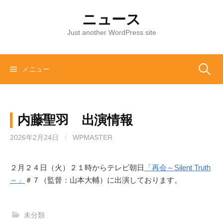
コ
ニュース
ン
テ
Just another WordPress site
ン
ツ
へ
メニュー
検
ス
キ
索
ッ
内藤聖羽 出演情報
プ
:
2026年2月24日
/
WPMASTER
２月２４日（火）２１時からテレビ朝日
「再会～Silent Truth
～」
＃７（監督：山本大輔）に出演しております。
未分類