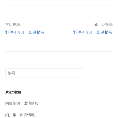
古い投稿
新しい投稿
野仲イサオ 出演情報
野仲イサオ 出演情報
投
稿
ナ
ビ
検
索
ゲ
:
ー
最近の投稿
シ
内藤聖羽 出演情報
ョ
ン
細川唯 出演情報